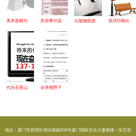
美术器材与
苏浙粤印染
出版物批发
宣武印刷出
出版物进口
织造与服装
价格机制、
版物价格
中小学素
批发市场春
厂家对接与
宣武印刷出
描、油画、
节放假安排
市场趋势浅
版物图片
水彩画、水
出炉，出版
析
宣武印刷出
粉画画材批
物进口或受
版物批发
发详解
影响
宣武印刷出
版物厂家
代办石景山
全球视野下
出版物批发
的出版物进
经营许可证
口 文化交
全流程解析
流与市场监
与批发价格
管的平衡之
地址：厦门市思明区湖滨南路809号厦门国际文化大厦裙楼一至五层
参考【含出
道