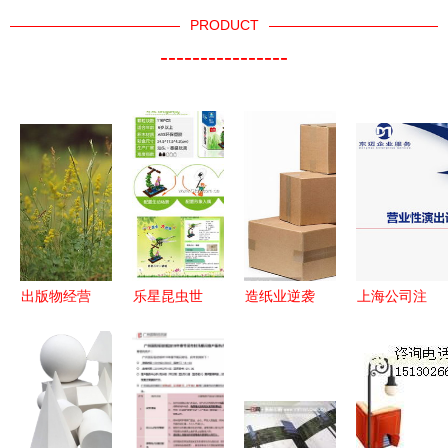
PRODUCT
----------------
出版物经营
乐星昆虫世
造纸业逆袭
上海公司注
许可证最新
界蜻蜓积木
瓦楞纸9强
册中的出版
办理大全
泰盛塑胶带
绩优崛起，
物进口资质
出版物进口
来的自然探
低估暗藏爆
全流程指南
业务全指南
索与教育乐
发契机
趣