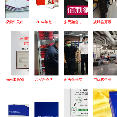
探索印刷出
2014年七
多元融合，
虞城县开展
版物产业链
彩云南‘中
创新展示
出版物进口
从批发到厂
国梦’熟茶
——好展会
市场专项检
家的一站式
357克 价
网出版物进
查行动 筑
服务
格、评测与
口专题展品
牢文化安全
收藏全解析
概览
防线
海南出版物
六安严查学
南头镇开展
与优秀企业
批发经营许
校周边环境
2020年学
同行 企业
可证申请全
强制执行出
校周边及文
研究的深度
攻略
版物批发商
化市场出版
思考与价值
19万欠款
物专项集中
探索