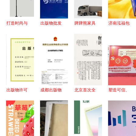
检查行动
打造时尚与
出版物批发
牌牌熊家具
济南泓福包
实用并存的
的行业现状
板 菏泽优
装 专业家
创意伞具
与发展趋势
质家具板批
纺产品与出
探索爆款晴
发与出版物
版物包装盒
雨伞的定制
批发选择指
解决方案
与批发之道
南
出版物许可
成都出版物
北京首次全
塑造可信、
证与出版物
批发零售单
国范围金石
可爱、可敬
进口的证照
位设立指南
题跋展高清
的中国形象
核实方式填
图赏析
出版物进口
写指南
的战略意义
与路径探索